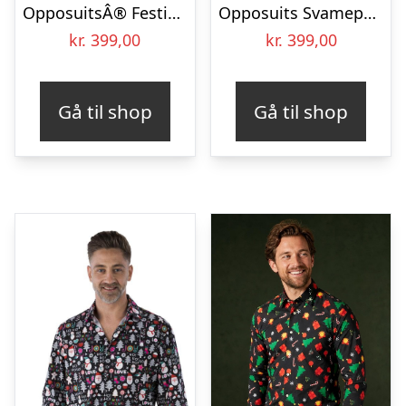
OpposuitsÂ® Festivity Green Skjorte
Opposuits Svamepebob FirkantÂ® Juleskjorte
kr.
399,00
kr.
399,00
Gå til shop
Gå til shop