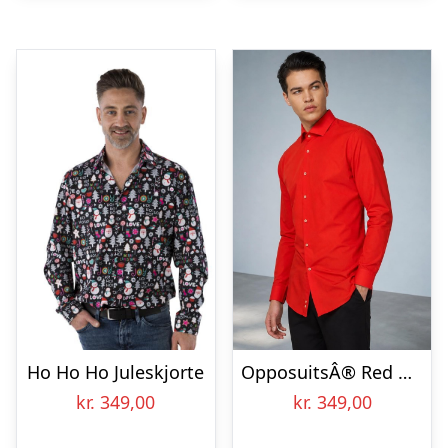
Ho Ho Ho Juleskjorte
OpposuitsÂ® Red Devil Skjorte
kr.
349,00
kr.
349,00