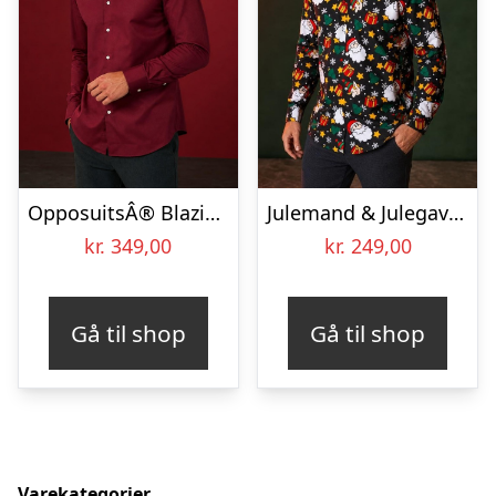
OpposuitsÂ® Blazing Burgundy Skjorte
Julemand & Julegaver Skjorte
kr.
349,00
kr.
249,00
Gå til shop
Gå til shop
Varekategorier