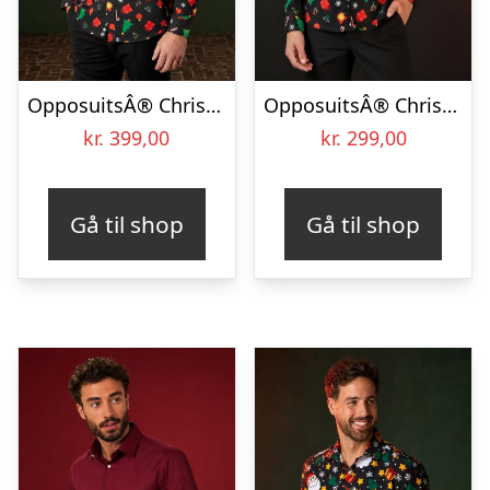
OpposuitsÂ® Christmas Icons Black Skjorte
OpposuitsÂ® Christmas Icons Black Teen Skjorte
kr.
399,00
kr.
299,00
Gå til shop
Gå til shop